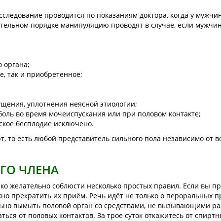
исследование проводится по показаниям доктора, когда у муж
тельном порядке манипуляцию проводят в случае, если мужчи
 органа;
е, так и приобретенное;
щения, уплотнения неясной этиологии;
оль во время мочеиспускания или при половом контакте;
нское бесплодие исключено.
т, то есть любой представитель сильного пола независимо от 
ГО ЧЛЕНА
нако желательно соблюсти несколько простых правил. Если вы 
но прекратить их приём. Речь идёт не только о пероральных пр
ьно вымыть половой орган со средствами, не вызывающими раз
аться от половых контактов. За трое суток откажитесь от спир