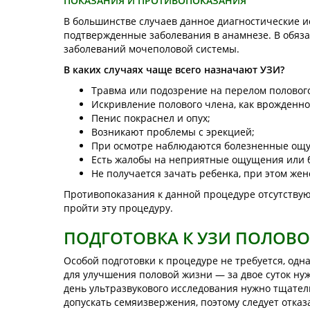
ПОКАЗАНИЯ И ПРОТИВОПОКАЗАНИЯ
В большинстве случаев данное диагностические 
подтвержденные заболевания в анамнезе. В обяза
заболеваний мочеполовой системы.
В каких случаях чаще всего назначают УЗИ?
Травма или подозрение на перелом полового
Искривление полового члена, как врожденно
Пенис покраснел и опух;
Возникают проблемы с эрекцией;
При осмотре наблюдаются болезненные ощу
Есть жалобы на неприятные ощущения или б
Не получается зачать ребенка, при этом же
Противопоказания к данной процедуре отсутствую
пройти эту процедуру.
ПОДГОТОВКА К УЗИ ПОЛОВО
Особой подготовки к процедуре не требуется, од
для улучшения половой жизни — за двое суток нуж
день ультразвукового исследования нужно тщател
допускать семяизвержения, поэтому следует отказ